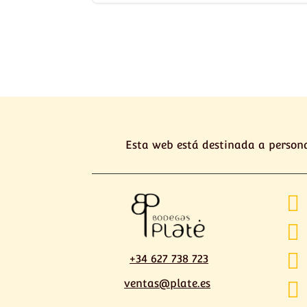
Esta web está destinada a persona



+34 627 738 723
ventas@plate.es
