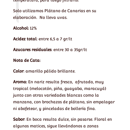
temperatura, para luego filtrarlo.
Solo utilizamos Plátano de Canarias en su
elaboración. No lleva uvas.
Alcohol:
12%
Acidez total
: entre 6,5 a 7 gr/lt
Azucares residuales
: entre 30 a 35gr/lt
Nota de Cata:
Color
: amarillo pálido brillante.
Aroma:
En nariz resulta fresco, afrutado, muy
tropical (melocotón, piña, guayaba, maracuyá)
junto con otras variedades blancas como la
manzana, con brochazos de plátano, sin empalagar
ni abofetear, y pinceladas de bollería fina.
Sabor
: En boca resulta dulce, sin pasarse. Floral en
algunos matices, sigue llevándonos a zonas