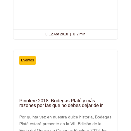

12 Abr 2018
|

2 min
Eventos
Pinolere 2018: Bodegas Platé y más
razones por las que no debes dejar de ir
Por quinta vez en nuestra dulce historia, Bodegas
Platé estará presente en la VIII Edición de la
Feria del Queso de Canarias Pinolere 2018, los